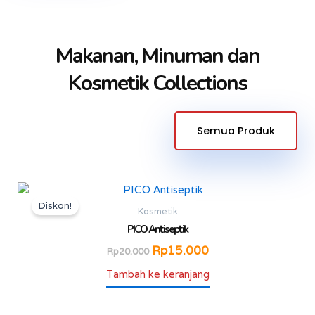
Makanan, Minuman dan
Kosmetik Collections
Semua Produk
Harga
Harga
aslinya
saat
Diskon!
Kosmetik
adalah:
ini
PICO Antiseptik
Rp20.000.
adalah:
Rp
15.000
Rp15.000.
Rp
20.000
Tambah ke keranjang