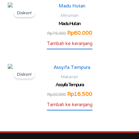
Harga
Harga
aslinya
saat
Diskon!
Minuman
adalah:
ini
Madu Hutan
Rp75.000.
adalah:
Rp
60.000
Rp60.000.
Rp
75.000
Tambah ke keranjang
Harga
Harga
aslinya
saat
Diskon!
Makanan
adalah:
ini
Assyifa Tempura
Rp20.000.
adalah:
Rp
16.500
Rp16.500.
Rp
20.000
Tambah ke keranjang